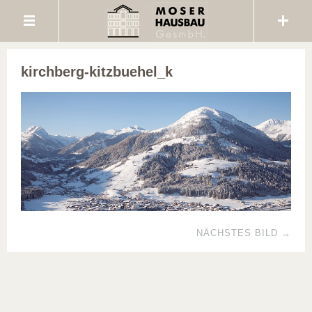
kirchberg-kitzbuehel_k
NÄCHSTES BILD →