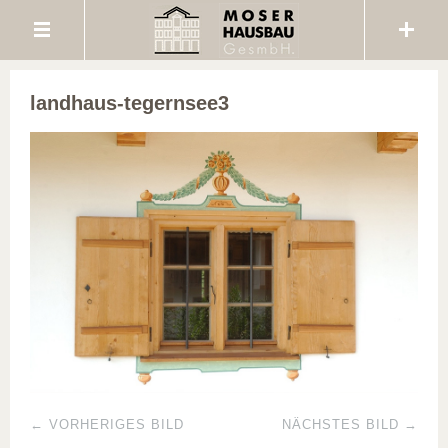
landhaus-tegernsee3
← VORHERIGES BILD
NÄCHSTES BILD →