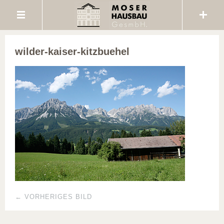
wilder-kaiser-kitzbuehel
← VORHERIGES BILD